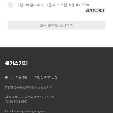
2편 : 배달라이더 교통사고 보험 적용
00:08:30
2
회원무료공개
교육 만족도 조사하기
워커스카페
홈
이용약관
개인정보처리방침
(재)한국플랫폼프리랜서노동공제회
서울 영등포구 국제금융로6길 26, 3층
Tel. 02-6941-0360
E-mail. admin@nodonggongje.org