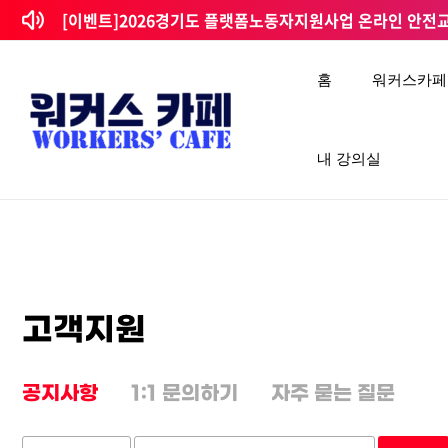
콘텐츠로
[이벤트]2026경기도 플랫폼노동자지원사업 온라인 안전교육
건너뛰기
홈
워커스카페
내 강의실
고객지원
공지사항
1:1 문의하기
자주 묻는 질문