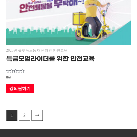
2025년 플랫폼노동자 온라인 안전교육
특급모범라이더를 위한 안전교육
5
0
원
중에서
0
로
강의찜하기
평가됨
1
2
→