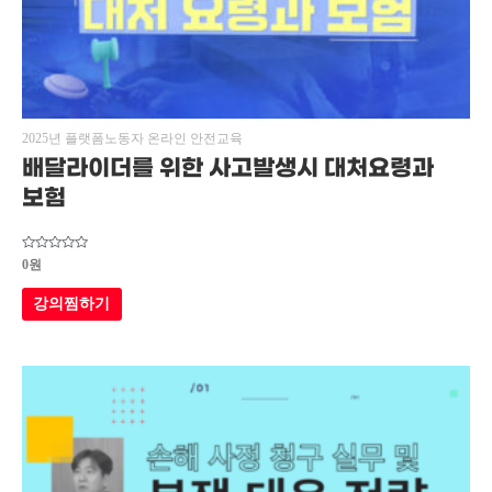
2025년 플랫폼노동자 온라인 안전교육
배달라이더를 위한 사고발생시 대처요령과
보험
5
0
원
중에서
0
로
강의찜하기
평가됨