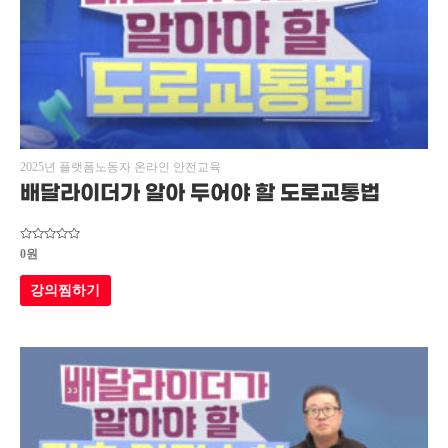
2025년 플랫폼노동자 온라인 안전교육
배달라이더가 알아 두어야 할 도로교통법
5
0
원
중에서
0
로
강의찜하기
평가됨