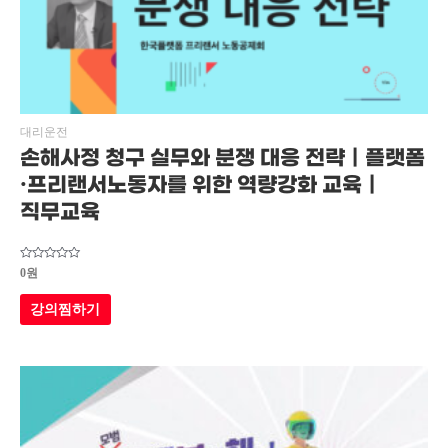
대리운전
손해사정 청구 실무와 분쟁 대응 전략｜플랫폼
·프리랜서노동자를 위한 역량강화 교육｜
직무교육
5
0
원
중에서
0
로
강의찜하기
평가됨