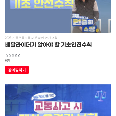
2025년 플랫폼노동자 온라인 안전교육
배달라이더가 알아야 할 기초안전수칙
5
0
원
중에서
0
로
강의찜하기
평가됨