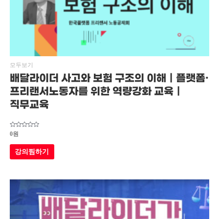
모두보기
배달라이더 사고와 보험 구조의 이해｜플랫폼·
프리랜서노동자를 위한 역량강화 교육｜
직무교육
5
0
원
중에서
0
로
강의찜하기
평가됨