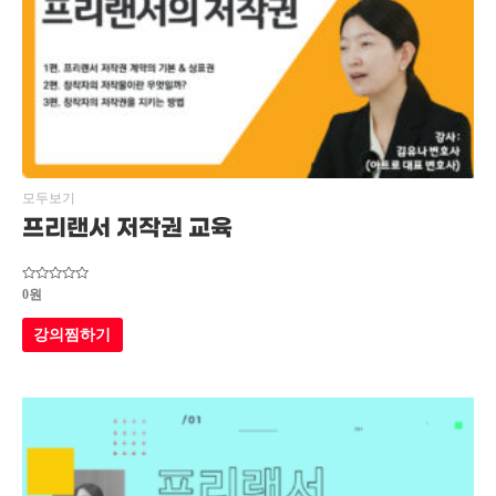
모두보기
프리랜서 저작권 교육
5
0
원
중에서
0
로
강의찜하기
평가됨