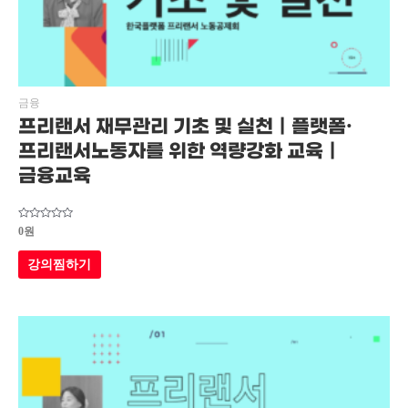
금융
프리랜서 재무관리 기초 및 실천｜플랫폼·
프리랜서노동자를 위한 역량강화 교육｜
금융교육
5
0
원
중에서
0
로
강의찜하기
평가됨