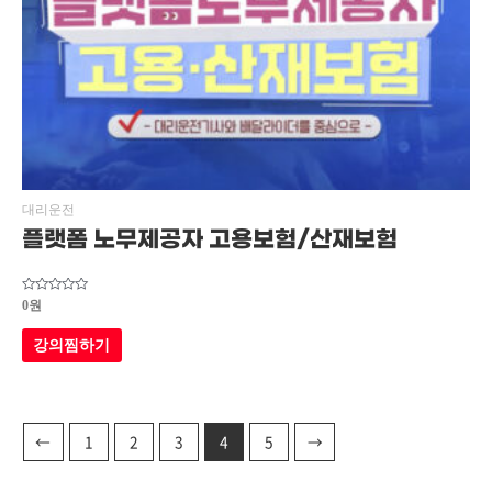
대리운전
플랫폼 노무제공자 고용보험/산재보험
5
0
원
중에서
0
로
강의찜하기
평가됨
←
1
2
3
4
5
→