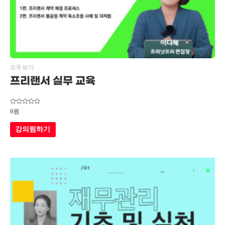
모두보기
프리랜서 실무 교육
5
0
원
중에서
0
로
강의찜하기
평가됨