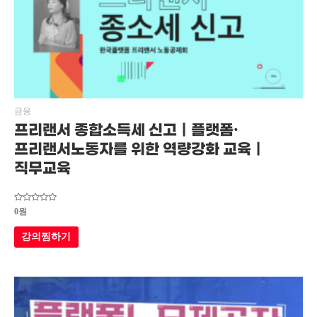
금융
프리랜서 종합소득세 신고｜플랫폼·
프리랜서노동자를 위한 역량강화 교육｜
직무교육
5
0
원
중에서
0
로
강의찜하기
평가됨