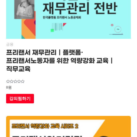
금융
프리랜서 재무관리｜플랫폼·
프리랜서노동자를 위한 역량강화 교육｜
직무교육
5
0
원
중에서
0
로
강의찜하기
평가됨