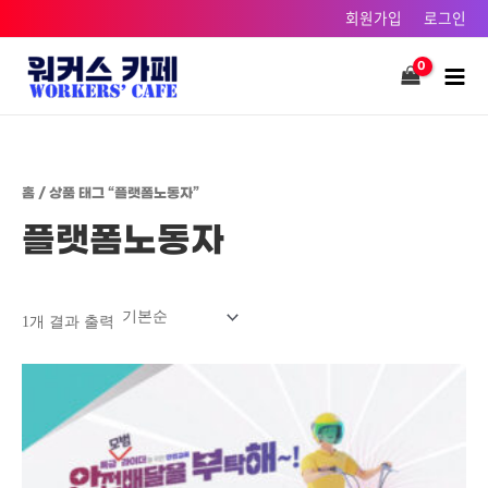
콘텐츠로
회원가입
로그인
건너뛰기
Main
Men
홈
/ 상품 태그 “플랫폼노동자”
플랫폼노동자
1개 결과 출력