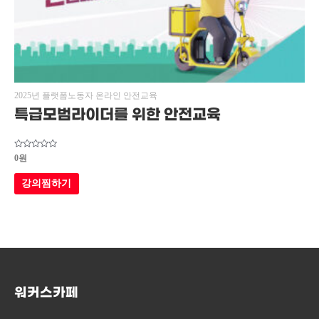
2025년 플랫폼노동자 온라인 안전교육
특급모범라이더를 위한 안전교육
5
0
원
중에서
0
로
강의찜하기
평가됨
워커스카페