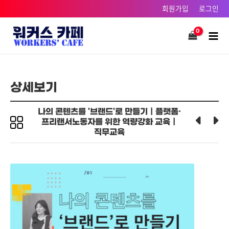
콘텐츠로
회원가입
로그인
건너뛰기
Main
Men
상세보기
나의 콘텐츠를 '브랜드'로 만들기｜플랫폼·
프리랜서노동자를 위한 역량강화 교육｜
직무교육