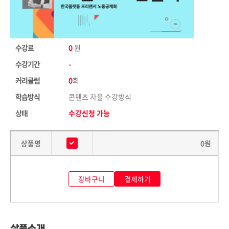
수강료
0
원
수강기간
-
커리큘럼
0
회
학습방식
콘텐츠 자율 수강방식
상태
수강신청 가능
상품명
0
원
장바구니
결제하기
상품소개