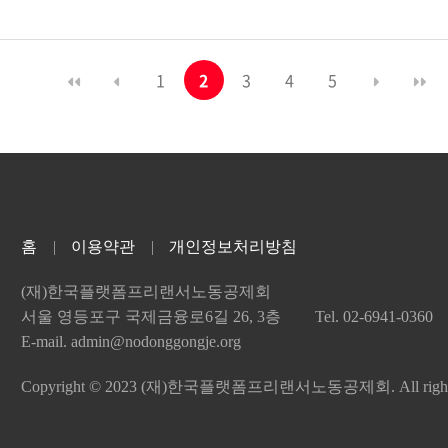
1
2
3
4
5
홈
이용약관
개인정보처리방침
(재)한국플랫폼프리랜서노동공제회
서울 영등포구 국제금융로6길 26, 3층
Tel. 02-6941-0360
E-mail. admin@nodonggongje.org
Copyright © 2023 (재)한국플랫폼프리랜서노동공제회. All right r