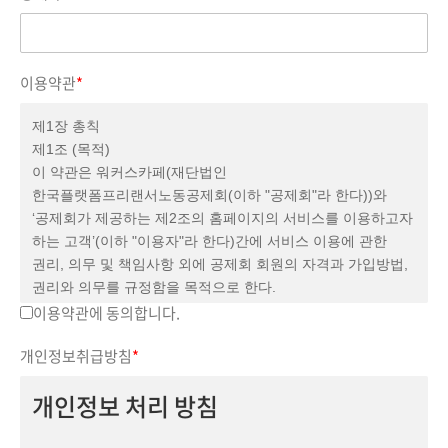
이용약관
*
제1장 총칙
제1조 (목적)
이 약관은 워커스카페(재단법인
한국플랫폼프리랜서노동공제회(이하 "공제회"라 한다))와
‘공제회가 제공하는 제2조의 홈페이지의 서비스를 이용하고자
하는 고객’(이하 "이용자"라 한다)간에 서비스 이용에 관한
권리, 의무 및 책임사항 외에 공제회 회원의 자격과 가입방법,
권리와 의무를 규정함을 목적으로 한다.
제2조 (용어의 정의)
이용약관에 동의합니다.
본 약관에서 사용하는 용어의 정의는 다음과 같다.
개인정보취급방침
*
1. (홈페이지) 공제회가 제공하는 정보와 사업 등 서비스를
정보통신설비를 이용하여 열람하거나 신청·이용할 수 있도록
개인정보 처리 방침
설정한 가상의 사업장을 말하며, 아울러 홈페이지를 운영하는
공제회 관리자의 의미로도 사용한다.