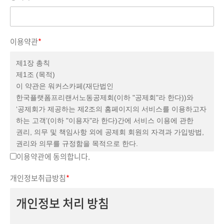
이용약관
*
제1장 총칙
제1조 (목적)
이 약관은 워커스카페(재단법인
한국플랫폼프리랜서노동공제회(이하 "공제회"라 한다))와
‘공제회가 제공하는 제2조의 홈페이지의 서비스를 이용하고자
하는 고객’(이하 "이용자"라 한다)간에 서비스 이용에 관한
권리, 의무 및 책임사항 외에 공제회 회원의 자격과 가입방법,
권리와 의무를 규정함을 목적으로 한다.
제2조 (용어의 정의)
이용약관에 동의합니다.
본 약관에서 사용하는 용어의 정의는 다음과 같다.
개인정보취급방침
*
1. (홈페이지) 공제회가 제공하는 정보와 사업 등 서비스를
정보통신설비를 이용하여 열람하거나 신청·이용할 수 있도록
개인정보 처리 방침
설정한 가상의 사업장을 말하며, 아울러 홈페이지를 운영하는
공제회 관리자의 의미로도 사용한다.