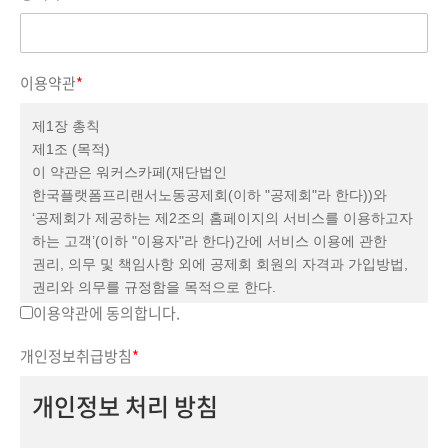
이용약관
*
제1장 총칙
제1조 (목적)
이 약관은 워커스카페(재단법인
한국플랫폼프리랜서노동공제회(이하 "공제회"라 한다))와
‘공제회가 제공하는 제2조의 홈페이지의 서비스를 이용하고자
하는 고객’(이하 "이용자"라 한다)간에 서비스 이용에 관한
권리, 의무 및 책임사항 외에 공제회 회원의 자격과 가입방법,
권리와 의무를 규정함을 목적으로 한다.
제2조 (용어의 정의)
이용약관에 동의합니다.
본 약관에서 사용하는 용어의 정의는 다음과 같다.
개인정보취급방침
*
1. (홈페이지) 공제회가 제공하는 정보와 사업 등 서비스를
정보통신설비를 이용하여 열람하거나 신청·이용할 수 있도록
개인정보 처리 방침
설정한 가상의 사업장을 말하며, 아울러 홈페이지를 운영하는
공제회 관리자의 의미로도 사용한다.